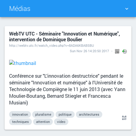
Médias
NUAGE DE TAGS
MUR D'IMAGES
WebTV UTC - Séminaire "Innovation et Numérique",
intervention de Dominique Boulier
QUOTIDIEN
RECHERCHER
http://webtv.utc.fr/watch_video.php?v=8ADA6KBABSBU
Sun Nov 26 14:20:50 2017
Conférence sur "L'innovation destructrice" pendant le
séminaire "Innovation et numérique" à l'Université de
Technologie de Compiègne le 11 juin 2013 (avec Yann
Moulier-Boutang, Bernard Stiegler et Francesca
Musiani)
innovation
pluralisme
politique
architectures
techniques
attention
video