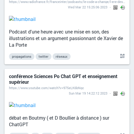
https://www.radiofrance.fr/franceinter/podcasts/le-code-a-change/l-ere-des-propagations-9501183
Wed Mar 22 15:25:06 2023
Podcast d'une heure avec une mise en son, des
illustrations et un argument passionnant de Xavier de
La Porte
propagations
twitter
réseaux
conférence Sciences Po Chat GPT et enseignement
supérieur
https://www.youtube.com/watch?v=975eLK6bNgc
Sun Mar 19 14:22:12 2023
débat en Boutmy ( et D Boullier à distance ) sur
ChatGPT