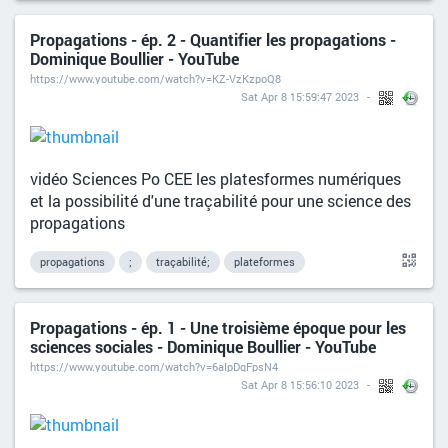
Propagations - ép. 2 - Quantifier les propagations -
Dominique Boullier - YouTube
https://www.youtube.com/watch?v=KZ-VzKzpoQ8
Sat Apr 8 15:59:47 2023
vidéo Sciences Po CEE les platesformes numériques
et la possibilité d'une traçabilité pour une science des
propagations
propagations
;
traçabilité;
plateformes
Propagations - ép. 1 - Une troisième époque pour les
sciences sociales - Dominique Boullier - YouTube
https://www.youtube.com/watch?v=6aIpDqFpsN4
Sat Apr 8 15:56:10 2023