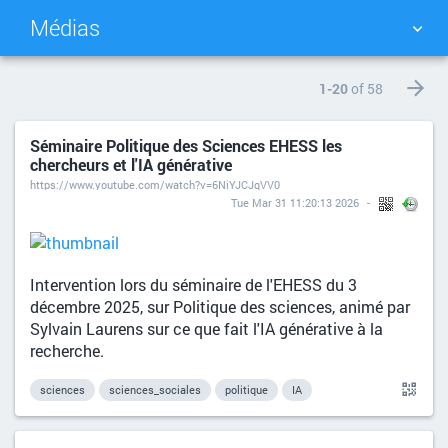
Médias
NUAGE DE TAGS
MUR D'IMAGES
1-20
of 58
Séminaire Politique des Sciences EHESS les
QUOTIDIEN
RECHERCHER
chercheurs et l'IA générative
https://www.youtube.com/watch?v=6NiYJCJqVV0
Tue Mar 31 11:20:13 2026
Intervention lors du séminaire de l'EHESS du 3
décembre 2025, sur Politique des sciences, animé par
Sylvain Laurens sur ce que fait l'IA générative à la
recherche.
sciences
sciences_sociales
politique
IA