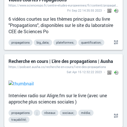
https://www.sciencespo.fr/centre-etudes-europeennes/fr/content/propagations-par-dominique-boullier.html
Fri Sep 22 14:35:55 2023
6 vidéos courtes sur les thèmes principaux du livre
"Propagations", disponibles sur le site du laboratoire
CEE de Sciences Po
propagations
big_data;
plateformes;
quantification;
Recherche en cours | L'ère des propagations | Ausha
https://podcast.ausha.co/recherche-en-cours/l-ere-des-propagations
Sat Apr 15 12:32:22 2023
Interview radio sur Aligre.fm sur le livre (avec une
approche plus sciences sociales )
propagations
;
réseaux
sociaux;
média;
traçabilité;