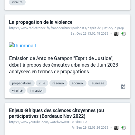
viralité
La propagation de la violence
https://www.radiofrance.fr/franceculture/podcasts/esprit-de-justice/la-propagation-de-la-violence-8084385
Sat Oct 28 13:02:45 2023
Emission de Antoine Garapon "Esprit de Justice",
débat à propos des émeutes urbaines de Juin 2023
analysées en termes de propagations
propagations
ville
réseaux
sociaux
jeunesse
viralité
imitation
Enjeux éthiques des sciences citoyennes (ou
participatives (Bordeaux Nov 2022)
https://www.youtube.com/watch?v=DXGG1GbGC0o
Fri Sep 29 12:03:26 2023