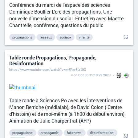
Conférence du mardi de l'espace des sciences
Dominique Boullier L'ère des propagations. Une
nouvelle dimension du social. Entretien avec Maette
Chantrelle, conférence, questions du public
propagations
réseaux
sociaux
viralité
Table ronde Propagations, Propagande,
Désinformation
https://www.youtube.com/watch?v=m6Rer6LYt0Q
Mon Oct 30 11:10:29 2023
Table ronde à Sciences Po avec les interventions de
Manon Berriche (médialab), de David Colon ( Centre
d'histoire) et de moi-même (à 1h00 du début environ).
Animation de Julie Charpentrat (AFP)
propagations;
propagande;
fakenews;
désinformation;