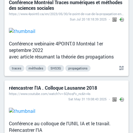
Conférence Montréal Traces numériques et méthodes
des sciences sociales
https://www.4point0.ca/en/2023/05/30/le-point-de-vue-de-la-propagation-en-sciences-sociales-sommaire-de-presentation-de-dominique-boullier/
Sun Jul 20 18:18:39 2025
Conférence webinaire 4POINT.0 Montréal 1er
septembre 2022
avec article résumant la théorie des propagations
traces
méthodes
SHS3G
propagations
réencastrer l'IA . Colloque Lausanne 2018
https://www.youtube.com/watch?v=-5QhcqFx_nc&t=4s
Sat May 31 19:08:43 2025
Conférence au colloque de l'UNIL IA et le travail.
Réencastrer l'IA