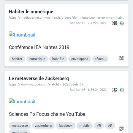
Habiter le numérique
https://mediaserver.univ-nantes.fr/videos/dominique-boullier-comment-habiter-le-monde-numerique/
Sat Apr 16 17:17:25 2022
Conférence IEA Nantes 2019
habiter
numérique
habitèle
enveloppes
réseau
Le métaverse de Zuckerberg
https://www.youtube.com/watch?v=bCzVbzeh4EY
Sat Apr 16 16:56:34 2022
Sciences Po Focus chaine You Tube
metaverse
zuckerberg
facebook
mobile
VR
AR
marketing