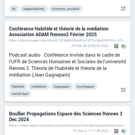
IA;
organisations;
sciences_sociales
Conférence Habitèle et théorie de la médiation
Association ADAM Rennes2 Février 2025
https://drive.google.com/file/d/12O6sbGfUhAdVmTdT7rcUImOWFhVls_vP/view?usp=sharing
Fri Feb 28 09:50:52 2025
Podcast audio . Conférence invitée dans le cadre de
l'UFR de Sciences Humaines et Sociales de l'université
Rennes 2. Théorie de l'habitèle et théorie de la
médiation (Jean Gagnepain)
habitèle
médiation
Gagnepain
enveloppes
numérique
Boullier Propagations Espace des Sciences Rennes 3
Dec 2024
https://www.espace-sciences.org/conferences/l-ere-des-propagations-une-nouvelle-dimension-du-social
Fri Dec 6 17:11:38 2024