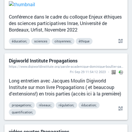
Conférence dans le cadre du colloque Enjeux éthiques
des sciences participatives Inrae, Université de
Bordeaux, Urfist, Novembre 2022
éducation;
sciences
citoyennes;
éthique
Digiworld Institute Propagations
https://www.digiworldinstitute.org/parole-academique-dominique-boullier-partie-1/
Fri Sep 29 11:54:12 2023
Long entretien avec Jacques Moulin Digiworld
Institute sur mon livre Propagations ( et beaucoup
d'extensions!) en trois parties (accès ici à la première)
propagations;
réseaux;
régulation;
éducation;
quantification;
vidéos courtes Propagations