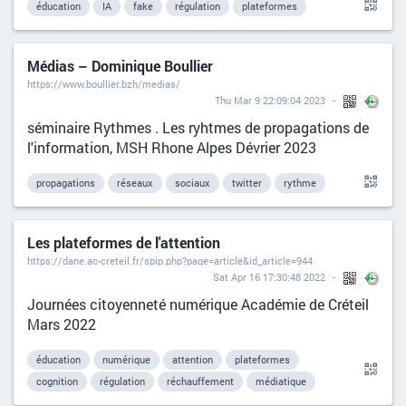
éducation
IA
fake
régulation
plateformes
Médias – Dominique Boullier
https://www.boullier.bzh/medias/
Thu Mar 9 22:09:04 2023
séminaire Rythmes . Les ryhtmes de propagations de
l'information, MSH Rhone Alpes Dévrier 2023
propagations
réseaux
sociaux
twitter
rythme
Les plateformes de l'attention
https://dane.ac-creteil.fr/spip.php?page=article&id_article=944
Sat Apr 16 17:30:48 2022
Journées citoyenneté numérique Académie de Créteil
Mars 2022
éducation
numérique
attention
plateformes
cognition
régulation
réchauffement
médiatique