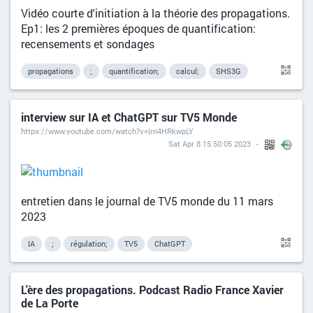
Vidéo courte d'initiation à la théorie des propagations.
Ep1: les 2 premières époques de quantification:
recensements et sondages
propagations
;
quantification;
calcul;
SHS3G
interview sur IA et ChatGPT sur TV5 Monde
https://www.youtube.com/watch?v=jrn4HRkwpLY
Sat Apr 8 15:50:05 2023
entretien dans le journal de TV5 monde du 11 mars
2023
IA
;
régulation;
TV5
ChatGPT
L'ère des propagations. Podcast Radio France Xavier
de La Porte